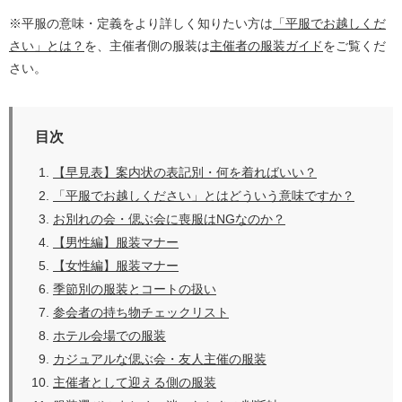
※平服の意味・定義をより詳しく知りたい方は
「平服でお越しくだ
さい」とは？
を、主催者側の服装は
主催者の服装ガイド
をご覧くだ
さい。
目次
【早見表】案内状の表記別・何を着ればいい？
「平服でお越しください」とはどういう意味ですか？
お別れの会・偲ぶ会に喪服はNGなのか？
【男性編】服装マナー
【女性編】服装マナー
季節別の服装とコートの扱い
参会者の持ち物チェックリスト
ホテル会場での服装
カジュアルな偲ぶ会・友人主催の服装
主催者として迎える側の服装