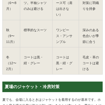
（6〜8
ツ。半袖シャツ
ース可（肩
対策に羽織
月）
のみは避ける
は出さな
りを持参
い）
秋
標準的なスーツ
ワンピー
深みのある
（9〜
ス・アンサ
色合いが季
11月）
ンブル
節に合う
冬
コートは黒・
コートは
毛皮・革の
（12〜
紺・グレー
黒・紺・グ
コートは避
2月）
レー
ける
夏場のジャケット・冷房対策
夏でも、会場に入るときはジャケットを着用するのが基本です。ホ