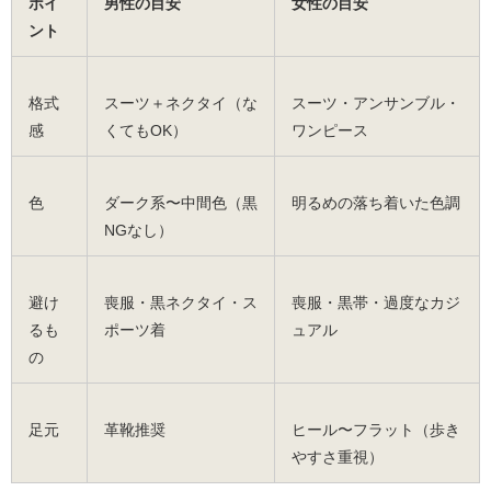
ポイ
男性の目安
女性の目安
ント
格式
スーツ＋ネクタイ（な
スーツ・アンサンブル・
感
くてもOK）
ワンピース
色
ダーク系〜中間色（黒
明るめの落ち着いた色調
NGなし）
避け
喪服・黒ネクタイ・ス
喪服・黒帯・過度なカジ
るも
ポーツ着
ュアル
の
足元
革靴推奨
ヒール〜フラット（歩き
やすさ重視）