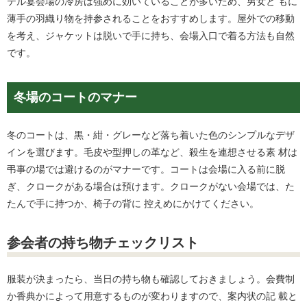
テル宴会場の冷房は強めに効いていることが多いため、男女と もに
薄手の羽織り物を持参されることをおすすめします。屋外での移動
を考え、ジャケットは脱いで手に持ち、会場入口で着る方法も自然
です。
冬場のコートのマナー
冬のコートは、黒・紺・グレーなど落ち着いた色のシンプルなデザ
インを選びます。毛皮や型押しの革など、殺生を連想させる素 材は
弔事の場では避けるのがマナーです。コートは会場に入る前に脱
ぎ、クロークがある場合は預けます。クロークがない会場では、た
たんで手に持つか、椅子の背に 控えめにかけてください。
参会者の持ち物チェックリスト
服装が決まったら、当日の持ち物も確認しておきましょう。会費制
か香典かによって用意するものが変わりますので、案内状の記 載と