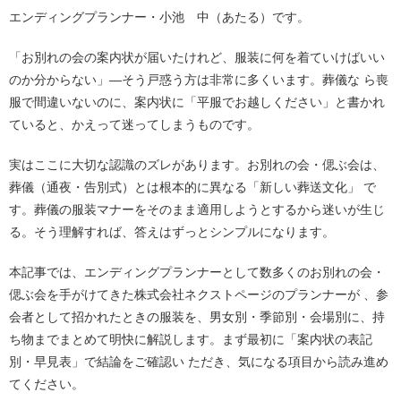
エンディングプランナー・小池 中（あたる）です。
「お別れの会の案内状が届いたけれど、服装に何を着ていけばいい
のか分からない」—そう戸惑う方は非常に多くいます。葬儀な ら喪
服で間違いないのに、案内状に「平服でお越しください」と書かれ
ていると、かえって迷ってしまうものです。
実はここに大切な認識のズレがあります。お別れの会・偲ぶ会は、
葬儀（通夜・告別式）とは根本的に異なる「新しい葬送文化」 で
す。葬儀の服装マナーをそのまま適用しようとするから迷いが生じ
る。そう理解すれば、答えはずっとシンプルになります。
本記事では、エンディングプランナーとして数多くのお別れの会・
偲ぶ会を手がけてきた株式会社ネクストページのプランナーが 、参
会者として招かれたときの服装を、男女別・季節別・会場別に、持
ち物までまとめて明快に解説します。まず最初に「案内状の表記
別・早見表」で結論をご確認い ただき、気になる項目から読み進め
てください。