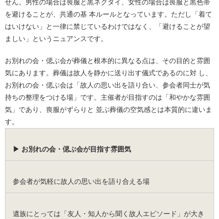
せん。男性の場合は喪服と黒ネクタイ、女性の場合は喪服と黒色帯
を避けることが、共通の基 本ルールとなっています。ただし「着て
はいけない」と一律に禁じているわけではなく、「避けることが望
ましい」というニュアンスです。
お別れの会・偲ぶ会が葬儀と根本的に異なる点は、その目的と雰囲
気にあります。葬儀は故人を静かに送り出す儀式であるのに対 し、
お別れの会・偲ぶ会は「故人の思い出を語り合い、参会者同士が気
持ちの整理をつける場」です。主催者が目指すのは「和やかな雰囲
気」であり、喪服がずらりと 並ぶ葬儀の空気感とは本質的に違いま
す。
▶ お別れの会・偲ぶ会が目指す雰囲気
参会者が気軽に故人の思い出を語り合える場
遺族にとっては「友人・知人から聞く故人エピソード」が大き