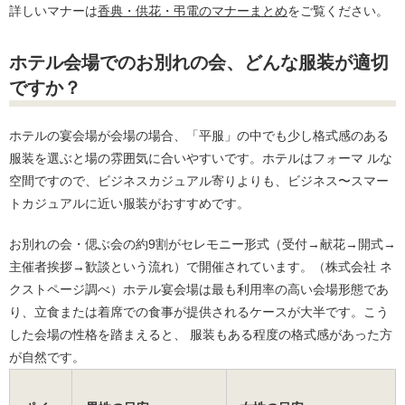
詳しいマナーは
香典・供花・弔電のマナーまとめ
をご覧ください。
ホテル会場でのお別れの会、どんな服装が適切
ですか？
ホテルの宴会場が会場の場合、「平服」の中でも少し格式感のある
服装を選ぶと場の雰囲気に合いやすいです。ホテルはフォーマ ルな
空間ですので、ビジネスカジュアル寄りよりも、ビジネス〜スマー
トカジュアルに近い服装がおすすめです。
お別れの会・偲ぶ会の約9割がセレモニー形式（受付→献花→開式→
主催者挨拶→歓談という流れ）で開催されています。（株式会社 ネ
クストページ調べ）ホテル宴会場は最も利用率の高い会場形態であ
り、立食または着席での食事が提供されるケースが大半です。こう
した会場の性格を踏まえると、 服装もある程度の格式感があった方
が自然です。