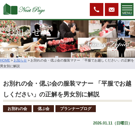
MENU
お知らせ
News & Topics
HOME
>
お知らせ
>
お別れの会・偲ぶ会の服装マナー 「平服でお越しください」の正解を
男女別に解説
お別れの会・偲ぶ会の服装マナー 「平服でお越
しください」の正解を男女別に解説
お別れの会
偲ぶ会
プランナーブログ
2026.01.11（日曜日）