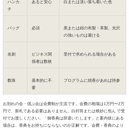
ハンカ
あると安心
白または淡い落ち着いた色
チ
バッグ
必須
黒または紺の布製・革製。光沢
の強いものは避ける
名刺
ビジネス関
受付で求められる場合がある
係者は数枚
数珠
基本的に不
プログラムに焼香があれば持参
要
お別れの会・偲ぶ会は会費制が主流です。会費の相場は1万円〜2万
円で、新札である必要はありません。白封筒または袱紗に包ん で受
付でお渡しください。「御香典は辞退いたします」と案内状にある
場合は、香典をお持ちにならないのが正解です。会費・香典のより