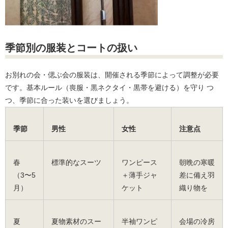
季節別の服装とコートの扱い
お別れの会・偲ぶ会の服装は、開催される季節によって調整が必要
です。基本ルール（喪服・黒ネクタイ・黒帯を避ける）を守り つ
つ、季節に合った装いを選びましょう。
季節
男性
女性
注意点
春
標準的なスーツ
ワンピース
朝晩の寒暖
（3〜5
＋薄手ジャ
差に備え羽
月）
ケット
織り物を
夏
夏物素材のスー
半袖ワンピ
会場の冷房