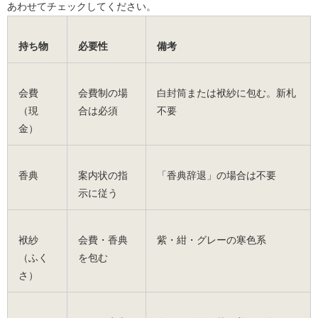
あわせてチェックしてください。
持ち物
必要性
備考
会費
会費制の場
白封筒または袱紗に包む。新札
（現
合は必須
不要
金）
香典
案内状の指
「香典辞退」の場合は不要
示に従う
袱紗
会費・香典
紫・紺・グレーの寒色系
（ふく
を包む
さ）