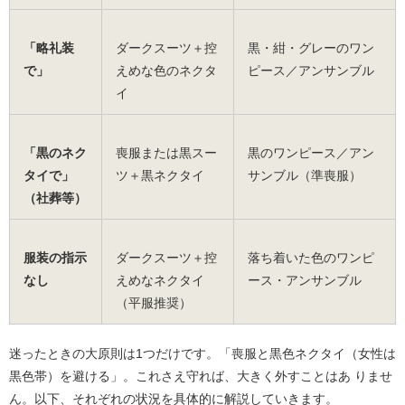
「略礼装
ダークスーツ＋控
黒・紺・グレーのワン
で」
えめな色のネクタ
ピース／アンサンブル
イ
「黒のネク
喪服または黒スー
黒のワンピース／アン
タイで」
ツ＋黒ネクタイ
サンブル（準喪服）
（社葬等）
服装の指示
ダークスーツ＋控
落ち着いた色のワンピ
なし
えめなネクタイ
ース・アンサンブル
（平服推奨）
迷ったときの大原則は1つだけです。「喪服と黒色ネクタイ（女性は
黒色帯）を避ける」。これさえ守れば、大きく外すことはあ りませ
ん。以下、それぞれの状況を具体的に解説していきます。