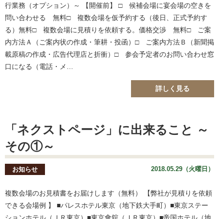
行業務（オプション）～ 【開催前】 □ 候補会場に宴会場の空きを
問い合わせる 無料□ 複数会場を仮予約する（後日、正式予約す
る）無料□ 複数会場に見積りを依頼する。価格交渉 無料□ ご案
内方法Ａ（ご案内状の作成・筆耕・投函）□ ご案内方法Ｂ（新聞掲
載原稿の作成・広告代理店と折衝）□ 参会予定者のお問い合わせ窓
口になる（電話・メ…
詳しく見る
「ネクストページ」に出来ること ～
その①～
2018.05.29（火曜日）
お知らせ
複数会場のお見積書をお届けします（無料） 【弊社が見積りを依頼
できる会場例 】 ■パレスホテル東京（地下鉄大手町）■東京ステー
ションホテル（ＪＲ東京）■東京會舘（ＪＲ東京）■帝国ホテル（地