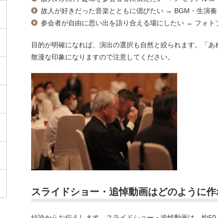
故人が好きだった音楽とともに偲びたい
→ BGM
・生演奏
参会者
が自由に思い出を語り合える場にしたい
→
フォト
目的が明確になれば、演出の選択も自然と絞られます。「あ
散漫な印象になりますので注意してください。
スライドショー・追悼動画はどのように作
結論からお伝えします。スライドショー・追悼動画は、
約50