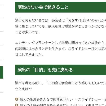
演出のない会で起きること
演出が何もない会では、
参会者
は「何をすればいいのかわか
場に集まっていても、故人を偲ぶ感情が深まるきっかけがな
ことが多いです。
エンディングプランナーとして現場に関わってきた経験から
の記憶にはっきりと差を生みます。スライドショーひとつ流
目にしてきました。
演出の「目的」を先に決める
演出を考える前に、「この会で
参会者
にどう感じてもらいた
たとえば〜
故人の生涯をみんなで振り返りたい
→
スライドショー・
故人の人柄や趣味を
参会者
者に伝えたい
→
メモリアルコ