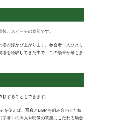
直後、スピーチの直前です。
の姿が浮かび上がります。
参会者
一人ひとり
現場を経験してきた中で、この順番が最も
参
依頼することもできます。
ie
を使えば、写真と
BGM
を組み合わせた映
（字幕）の挿入や映像の質感にこだわる場合