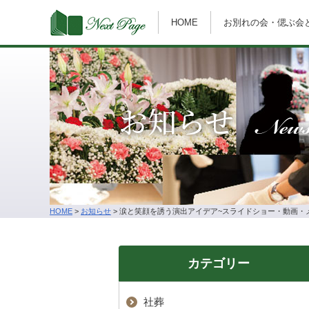
HOME
お別れの会・偲ぶ会
News
お知らせ
HOME
>
お知らせ
>
涙と笑顔を誘う演出アイデア~スライドショー・動画・
カテゴリー
社葬