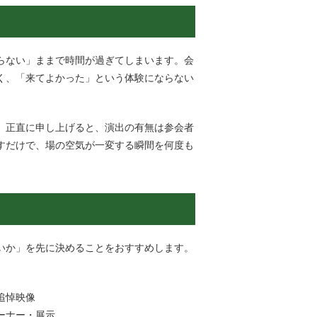
らない」ままで時間が過ぎてしまいます。会
く、「来てよかった」という体験にならない
、
正直に申し上げると、
演出の有無は
参会者
すだけで、場の空気が一変する瞬間を何度も
いか」を先に決めることをおすすめします。
追悼映像
ーナー・展示