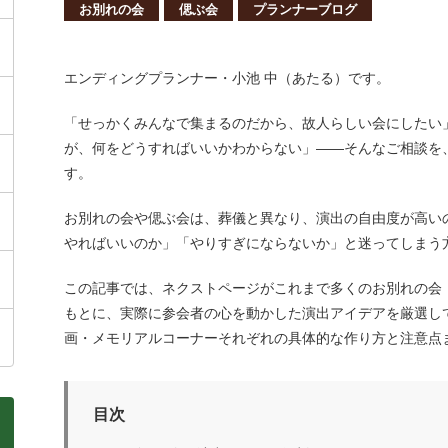
お別れの会
偲ぶ会
プランナーブログ
エンディングプランナー・小池 中（あたる）です。
「せっかくみんなで集まるのだから、故人らしい会にしたい
が、何をどうすればいいかわからない」
——
そんなご相談を
す。
お別れの会や偲ぶ会は、葬儀と異なり、演出の自由度が高い
やればいいのか」「やりすぎにならないか」と迷ってしまう
この記事では、ネクストページがこれまで多くのお別れの会
もとに、実際に
参会者
の心を動かした演出アイデアを厳選し
画・メモリアルコーナーそれぞれの具体的な作り方と注意点
目次