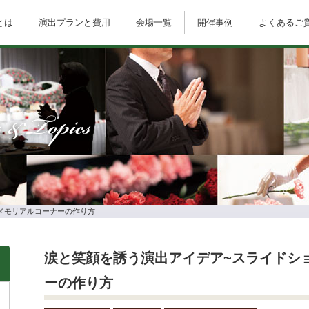
とは
演出プランと費用
会場一覧
開催事例
よくあるご
 & Topics
メモリアルコーナーの作り方
涙と笑顔を誘う演出アイデア~スライドシ
ーの作り方