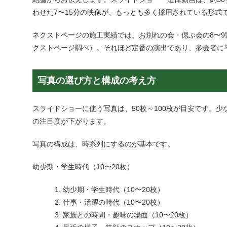
わせた7〜15分の映像が、もっとも多く採用されている形式
ネクストページの
施工実績
では、お別れの会・偲ぶ会の8〜
クストページ調べ）。それほど定番の演出であり、
参会者
に
写真の選び方と構成の考え方
スライドショーに使う写真は、
50枚～100枚
が目安です。少
の注目度が下がります。
写真の構成は、時系列にするのが基本です。
幼少期・学生時代
（10〜20枚）
幼少期・学生時代
（10〜20枚）
仕事・活躍の時代
（10〜20枚）
家族との時間・趣味の場面
（10〜20枚）