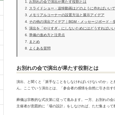
お別れの会で演出が果たす役割とは
スライドショー・追悼動画はどのように作ればいい
メモリアルコーナーの設置方法と展示アイデア
その他の演出アイデア｜BGM・メッセージボード・
演出を「やりすぎ」にしないためにはどうすればい
準備の進め方と注意点
まとめ
よくある質問
お別れの会で演出が果たす役割とは
演出、と聞くと「派手なことをしなければいけないのか」と
ん。ここでいう演出とは、「
参会者
の感情を自然に引き出す
葬儀は宗教的な式次第に従って進みます。一方、お別れの会
主催者が意図的に「場の設計」をしなければ、ただ集まって