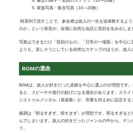
最近の様子・笑顔のスナップ
（10〜20枚）
家族写真・集合写真
（10～20枚）
時系列で流すことで、参
会者
は故人の一生を追体験するよう
のか」という発見が、会場に自然な会話と笑顔を生み出しま
写真はできるだけ「笑顔のもの」「日常の一場面」を中心に
よりも、楽しそうにしている自然なスナップのほうが、故人
BGM
の選曲
BGMは、故人が好きだった楽曲を中心に選ぶのが理想です
ると、スピーチや進行の妨げになる場合があります。スライ
ンストゥルメンタル（器楽曲）か、音量を控えめに設定する
曲調は「明るすぎず、暗すぎず」が理想です。明るすぎると
んでしまいます。故人の好きだったジャンルの中から、テン
う。