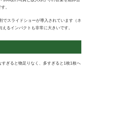
です。
9割でスライドショーが導入されています（ネ
与えるインパクトも非常に大きいで
す。
なすぎると物足りなく、多すぎると
1
枚
1
枚へ