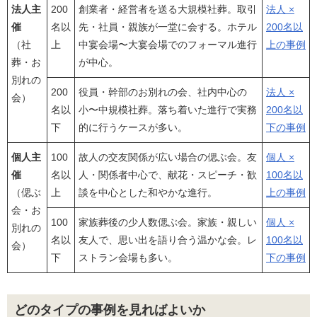
法人主
200
創業者・経営者を送る大規模社葬。取引
法人 ×
催
名以
先・社員・親族が一堂に会する。ホテル
200名以
（社
上
中宴会場〜大宴会場でのフォーマル進行
上の事例
葬・お
が中心。
別れの
200
役員・幹部のお別れの会、社内中心の
法人 ×
会）
名以
小〜中規模社葬。落ち着いた進行で実務
200名以
下
的に行うケースが多い。
下の事例
個人主
100
故人の交友関係が広い場合の偲ぶ会。友
個人 ×
催
名以
人・関係者中心で、献花・スピーチ・歓
100名以
（偲ぶ
上
談を中心とした和やかな進行。
上の事例
会・お
100
家族葬後の少人数偲ぶ会。家族・親しい
個人 ×
別れの
名以
友人で、思い出を語り合う温かな会。レ
100名以
会）
下
ストラン会場も多い。
下の事例
どのタイプの事例を見ればよいか