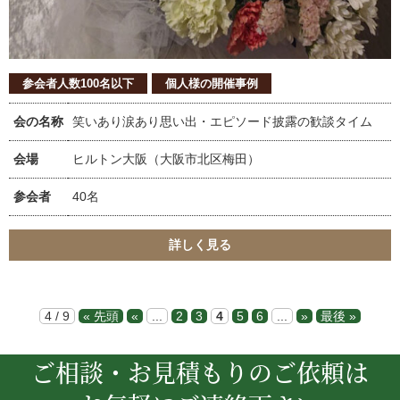
参会者人数100名以下
個人様の開催事例
会の名称
笑いあり涙あり思い出・エピソード披露の歓談タイム
会場
ヒルトン大阪（大阪市北区梅田）
参会者
40名
詳しく見る
4 / 9
« 先頭
«
...
2
3
4
5
6
...
»
最後 »
ご相談・お見積もりのご依頼は