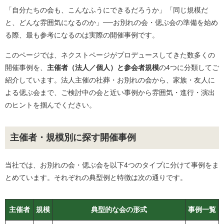
「自分たちの会も、こんなふうにできるだろうか」「同じ規模だ
と、どんな雰囲気になるのか」──お別れの会・偲ぶ会の準備を始め
る際、最も参考になるのは実際の開催事例です。
このページでは、ネクストページがプロデュースしてきた数多くの
開催事例を、
主催者（法人／個人）と参会者規模
の4つに分類してご
紹介しています。法人主催の社葬・お別れの会から、家族・友人に
よる偲ぶ会まで、ご検討中の会と近い事例から雰囲気・進行・演出
のヒントを掴んでください。
主催者・規模別に探す開催事例
当社では、お別れの会・偲ぶ会を以下4つのタイプに分けて事例をま
とめています。それぞれの典型例と特徴は次の通りです。
主催者
規模
典型的な会の形式
事例一覧