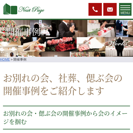
MENU
開催事例
Works
HOME
>
開催事例
お別れの会、社葬、偲ぶ会の
開催事例をご紹介します
お別れの会・偲ぶ会の開催事例から会のイメー
ジを掴む