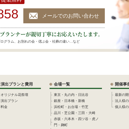
858
メールでのお問い合わせ
プランナーが親切丁寧にお応えいたします。
プログラム、お別れの会・偲ぶ会・社葬の違い…など
演出プランと費用
会場一覧
開催事
オリジナル花祭壇
東京・丸の内・日比谷
最新の開
演出プラン
銀座・日本橋・新橋
法人様の
料金
浜松町・お台場・竹芝
個人様の
品川・芝公園・三田・大崎
赤坂・六本木・四ツ谷・虎ノ
門・麹町