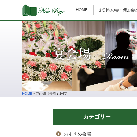
HOME
お別れの会・偲ぶ会
Room
宴会場
HOME
>
花の間（分割：1/4室）
カテゴリー
おすすめ会場