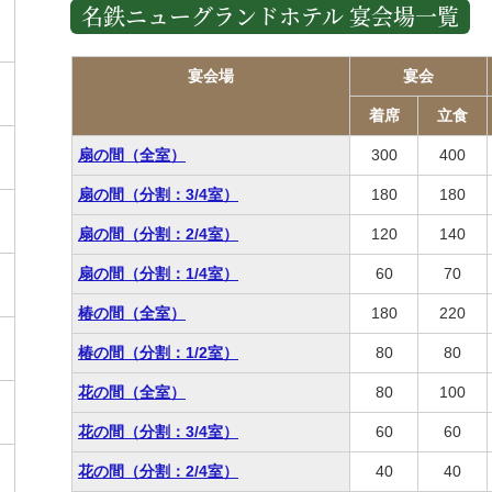
名鉄ニューグランドホテル 宴会場一覧
宴会場
宴会
着席
立食
扇の間（全室）
300
400
扇の間（分割：3/4室）
180
180
扇の間（分割：2/4室）
120
140
扇の間（分割：1/4室）
60
70
椿の間（全室）
180
220
椿の間（分割：1/2室）
80
80
花の間（全室）
80
100
花の間（分割：3/4室）
60
60
花の間（分割：2/4室）
40
40