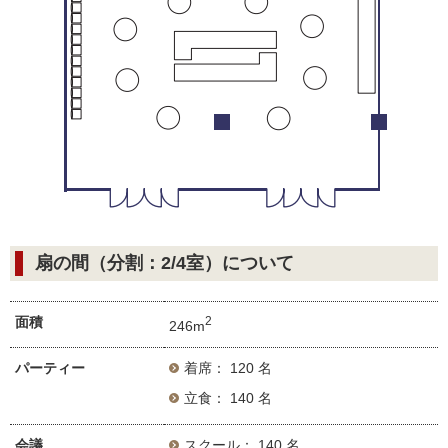
扇の間（分割：2/4室）について
面積
2
246m
パーティー
着席： 120 名
立食： 140 名
会議
スクール： 140 名