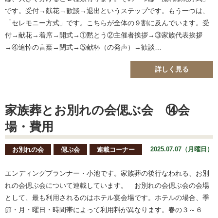
です。受付→献花→歓談→退出というステップです。もう一つは、
「セレモニー方式」です。こちらが全体の９割に及んでいます。受
付→献花→着席→開式→①黙とう②主催者挨拶→③家族代表挨拶
→④追悼の言葉→閉式→⑤献杯（の発声）→歓談…
詳しく見る
家族葬とお別れの会偲ぶ会 ⑭会
場・費用
2025.07.07（月曜日）
お別れの会
偲ぶ会
連載コーナー
エンディングプランナー・小池です。家族葬の後行なわれる、お別
れの会偲ぶ会について連載しています。 お別れの会偲ぶ会の会場
として、最も利用されるのはホテル宴会場です。ホテルの場合、季
節・月・曜日・時間帯によって利用料が異なります。春の３～６