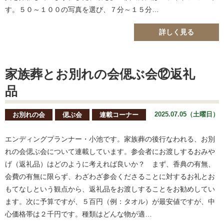
す。５０～１００の写真を選び、７分～１５分…
詳しく見る
家族葬とお別れの会偲ぶ会⑫返礼
品
2025.07.05（土曜日）
お別れの会
偲ぶ会
連載コーナー
エンディングプランナー・小池です。家族葬の後行なわれる、お別
れの会偲ぶ会について連載しています。参会者にお渡しするおみや
げ（返礼品）はどのように考えれば良いか？ まず、香典の有無、
会費の有無に限らず、わざわざ参会くださることに対するお礼とお
もてなしという観点から、返礼品をお渡しすることをお勧めしてい
ます。次に予算ですが、５百円（例：タオル）が最安値ですが、中
心価格帯は２千円です。種類はどんな物が適…