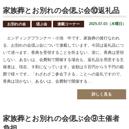
家族葬とお別れの会偲ぶ会⑩返礼品
2025.07.03（木曜日）
お別れの会
偲ぶ会
連載コーナー
エンディングプランナー・小池 中です。家族葬の後行なわれ
る、お別れの会偲ぶ会について連載しています。今回は返礼品につ
いて述べます。香典を受領することを拒まない、逆に、香典は受領
しない、あるいは、会費制で開催する場合も、返礼品を用意する主
催者は、現在、９割になっています。金額は５百円から５千円の範
囲で様々です。「わざわざご参会下さる」ことへの返礼ですので、
香典は頂かない、あるいは、会費制で開催する…
詳しく見る
家族葬とお別れの会偲ぶ会⑨主催者
負担