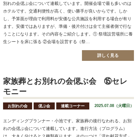
別れの会偲ぶ会について連載しています。開催会場で最も多いのは
ホテルです。交通利便性が高く、使い勝手が良いからです。しか
し、予算面が理由で利用料が安価な公共施設を利用する場合が有り
ます。安価ではありますが、準備・後片付けは全て主催者側で行な
うことになります。その内容をご紹介します。① 祭壇設営場所に養
生シートを床に張る ②会場を設営する（祭…
詳しく見る
家族葬とお別れの会偲ぶ会 ⑮セレ
モニー
2025.07.08（火曜日）
お別れの会
偲ぶ会
連載コーナー
エンディングプランナー・小池です。家族葬の後行なわれる、お別
れの会偲ぶ会について連載しています。進行方法（プログラム）
は、大きく分けると２種類有ります。その一つは「流れ献花方式」