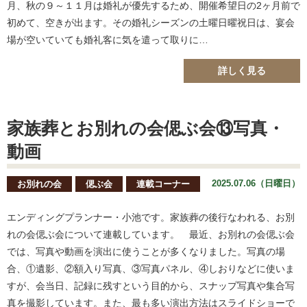
月、秋の９～１１月は婚礼が優先するため、開催希望日の2ヶ月前で
初めて、空きが出ます。その婚礼シーズンの土曜日曜祝日は、宴会
場が空いていても婚礼客に気を遣って取りに…
詳しく見る
家族葬とお別れの会偲ぶ会⑬写真・
動画
2025.07.06（日曜日）
お別れの会
偲ぶ会
連載コーナー
エンディングプランナー・小池です。家族葬の後行なわれる、お別
れの会偲ぶ会について連載しています。 最近、お別れの会偲ぶ会
では、写真や動画を演出に使うことが多くなりました。写真の場
合、①遺影、②額入り写真、③写真パネル、④しおりなどに使いま
すが、会当日、記録に残すという目的から、スナップ写真や集合写
真を撮影しています。また、最も多い演出方法はスライドショーで