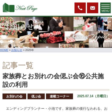
MENU
お知らせ
News & Topics
HOME
>
お知らせ
>
2025年
記事一覧
家族葬とお別れの会偲ぶ会⑯公共施
設の利用
2025.07.14（月曜日）
お別れの会
偲ぶ会
連載コーナー
エンディングプランナー・小池です。家族葬の後行なわれる、お