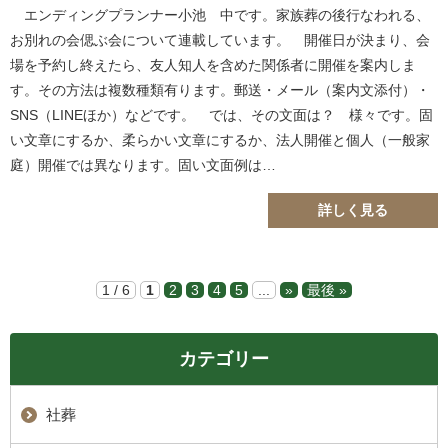
エンディングプランナー小池 中です。家族葬の後行なわれる、
お別れの会偲ぶ会について連載しています。 開催日が決まり、会
場を予約し終えたら、友人知人を含めた関係者に開催を案内しま
す。その方法は複数種類有ります。郵送・メール（案内文添付）・
SNS（LINEほか）などです。 では、その文面は？ 様々です。固
い文章にするか、柔らかい文章にするか、法人開催と個人（一般家
庭）開催では異なります。固い文面例は…
詳しく見る
1 / 6
1
2
3
4
5
...
»
最後 »
カテゴリー
社葬