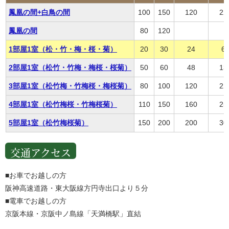
鳳凰の間+白鳥の間
100
150
120
22
鳳凰の間
80
120
1部屋1室（松・竹・梅・桜・菊）
20
30
24
6
2部屋1室（松竹・竹梅・梅桜・桜菊）
50
60
48
13
3部屋1室（松竹梅・竹梅桜・梅桜菊）
80
100
120
22
4部屋1室（松竹梅桜・竹梅桜菊）
110
150
160
25
5部屋1室（松竹梅桜菊）
150
200
200
30
交通アクセス
■お車でお越しの方
阪神高速道路・東大阪線方円寺出口より５分
■電車でお越しの方
京阪本線・京阪中ノ島線「天満橋駅」直結