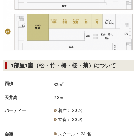
1部屋1室（松・竹・梅・桜・菊）について
面積
2
63m
天井高
2.3m
パーティー
着席： 20 名
立食： 30 名
会議
スクール： 24 名