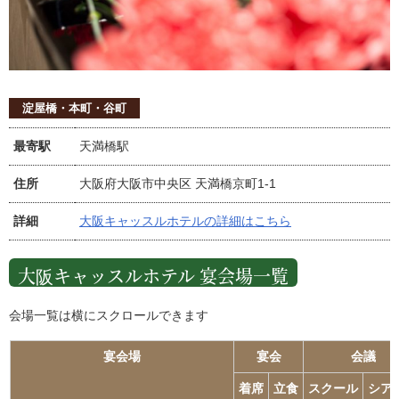
淀屋橋・本町・谷町
最寄駅
天満橋駅
住所
大阪府大阪市中央区 天満橋京町1-1
詳細
大阪キャッスルホテルの詳細はこちら
大阪キャッスルホテル 宴会場一覧
会場一覧は横にスクロールできます
宴会場
宴会
会議
着席
立食
スクール
シア