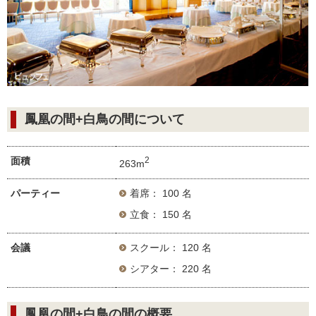
鳳凰の間+白鳥の間について
面積
2
263m
パーティー
着席： 100 名
立食： 150 名
会議
スクール： 120 名
シアター： 220 名
鳳凰の間+白鳥の間の概要