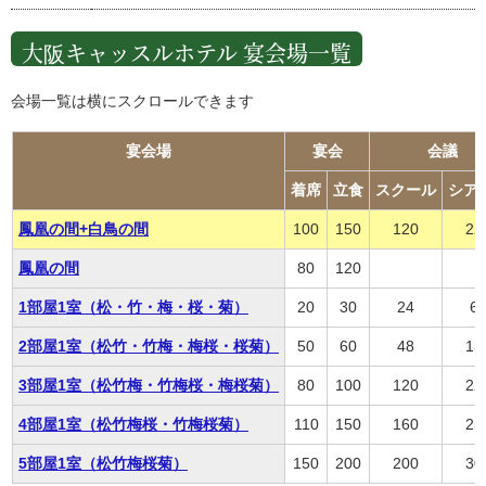
大阪キャッスルホテル 宴会場一覧
会場一覧は横にスクロールできます
宴会場
宴会
会議
着席
立食
スクール
シア
鳳凰の間+白鳥の間
100
150
120
22
鳳凰の間
80
120
1部屋1室（松・竹・梅・桜・菊）
20
30
24
6
2部屋1室（松竹・竹梅・梅桜・桜菊）
50
60
48
13
3部屋1室（松竹梅・竹梅桜・梅桜菊）
80
100
120
22
4部屋1室（松竹梅桜・竹梅桜菊）
110
150
160
25
5部屋1室（松竹梅桜菊）
150
200
200
30