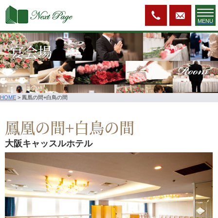
MENU
宴会場
Room
HOME
>
鳳凰の間+白鳥の間
鳳凰の間+白鳥の間
大阪キャッスルホテル