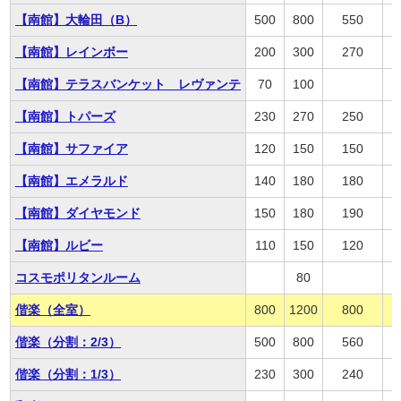
【南館】大輪田（B）
500
800
550
【南館】レインボー
200
300
270
【南館】テラスバンケット レヴァンテ
70
100
【南館】トパーズ
230
270
250
【南館】サファイア
120
150
150
【南館】エメラルド
140
180
180
【南館】ダイヤモンド
150
180
190
【南館】ルビー
110
150
120
コスモポリタンルーム
80
偕楽（全室）
800
1200
800
偕楽（分割：2/3）
500
800
560
偕楽（分割：1/3）
230
300
240