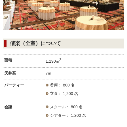
偕楽（全室）について
面積
2
1,190m
天井高
7m
パーティー
着席： 800 名
立食： 1,200 名
会議
スクール： 800 名
シアター： 1,200 名