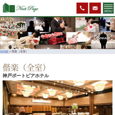
MENU
宴会場
Room
HOME
>
偕楽（全室）
偕楽（全室）
神戸ポートピアホテル