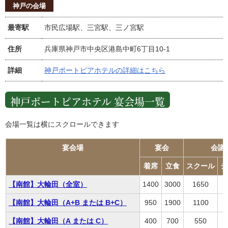
神戸の会場
最寄駅
市民広場駅、三宮駅、三ノ宮駅
住所
兵庫県神戸市中央区港島中町6丁目10-1
詳細
神戸ポートピアホテルの詳細はこちら
神戸ポートピアホテル 宴会場一覧
会場一覧は横にスクロールできます
宴会場
宴会
会議
着席
立食
スクール
シ
【南館】大輪田（全室）
1400
3000
1650
【南館】大輪田（A+B または B+C）
950
1900
1100
【南館】大輪田（A または C）
400
700
550