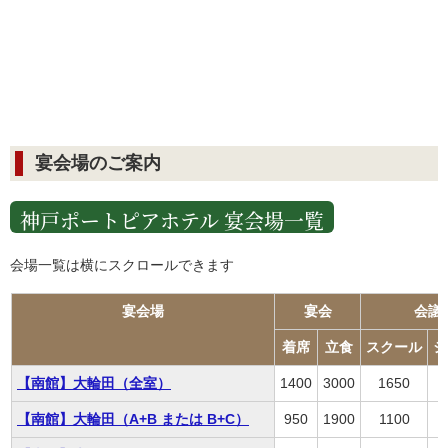
宴会場のご案内
神戸ポートピアホテル 宴会場一覧
会場一覧は横にスクロールできます
宴会場
宴会
会議
着席
立食
スクール
シ
【南館】大輪田（全室）
1400
3000
1650
【南館】大輪田（A+B または B+C）
950
1900
1100