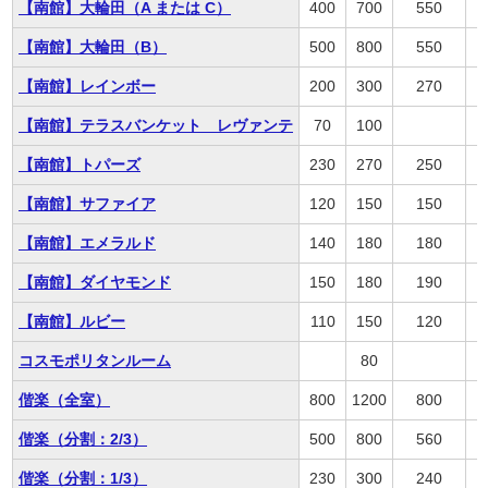
【南館】大輪田（A または C）
400
700
550
【南館】大輪田（B）
500
800
550
【南館】レインボー
200
300
270
【南館】テラスバンケット レヴァンテ
70
100
【南館】トパーズ
230
270
250
【南館】サファイア
120
150
150
【南館】エメラルド
140
180
180
【南館】ダイヤモンド
150
180
190
【南館】ルビー
110
150
120
コスモポリタンルーム
80
偕楽（全室）
800
1200
800
偕楽（分割：2/3）
500
800
560
偕楽（分割：1/3）
230
300
240