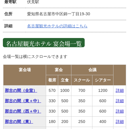
最寄駅
伏見駅
住所
愛知県名古屋市中区錦一丁目19-30
詳細
名古屋観光ホテルの詳細はこちら
名古屋観光ホテル 宴会場一覧
会場一覧は横にスクロールできます
宴会場
宴会
会議
着席
立食
スクール
シアター
那古の間（全室）
570
1000
700
1200
詳細
那古の間（東＋中）
330
500
350
600
詳細
那古の間（西＋中）
330
500
350
600
詳細
那古の間（東）
180
200
250
400
詳細