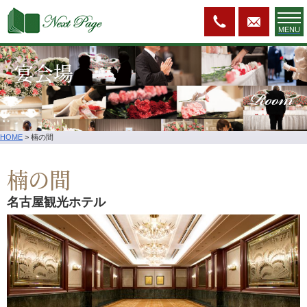
MENU
宴会場
Room
HOME
>
楠の間
楠の間
名古屋観光ホテル