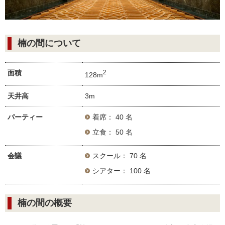
楠の間について
面積
2
128m
天井高
3m
パーティー
着席： 40 名
立食： 50 名
会議
スクール： 70 名
シアター： 100 名
楠の間の概要