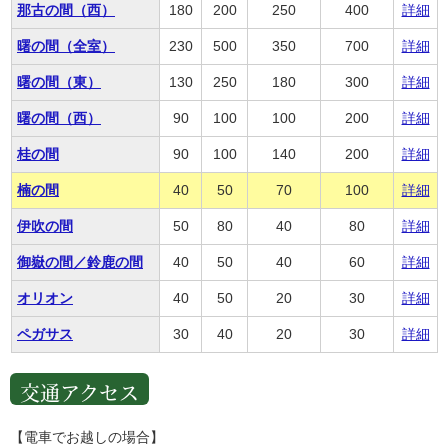
那古の間（西）
180
200
250
400
詳細
曙の間（全室）
230
500
350
700
詳細
曙の間（東）
130
250
180
300
詳細
曙の間（西）
90
100
100
200
詳細
桂の間
90
100
140
200
詳細
楠の間
40
50
70
100
詳細
伊吹の間
50
80
40
80
詳細
御嶽の間／鈴鹿の間
40
50
40
60
詳細
オリオン
40
50
20
30
詳細
ペガサス
30
40
20
30
詳細
交通アクセス
【電車でお越しの場合】