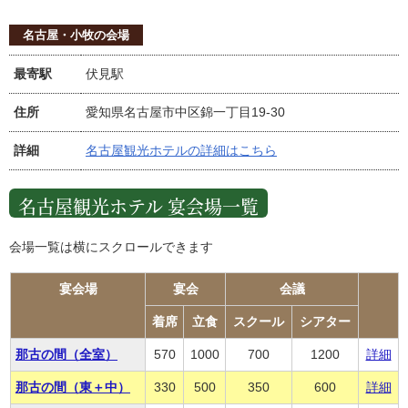
名古屋・小牧の会場
最寄駅
伏見駅
住所
愛知県名古屋市中区錦一丁目19-30
詳細
名古屋観光ホテルの詳細はこちら
名古屋観光ホテル 宴会場一覧
会場一覧は横にスクロールできます
宴会場
宴会
会議
着席
立食
スクール
シアター
那古の間（全室）
570
1000
700
1200
詳細
那古の間（東＋中）
330
500
350
600
詳細