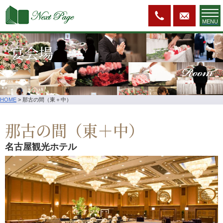
MENU
宴会場
Room
HOME
>
那古の間（東＋中）
那古の間（東＋中）
名古屋観光ホテル