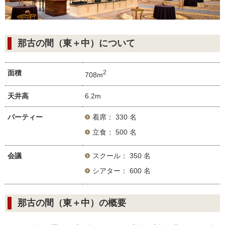
那古の間（東＋中）について
面積
2
708m
天井高
6.2m
パーティー
着席： 330 名
立食： 500 名
会議
スクール： 350 名
シアター： 600 名
那古の間（東＋中）の概要