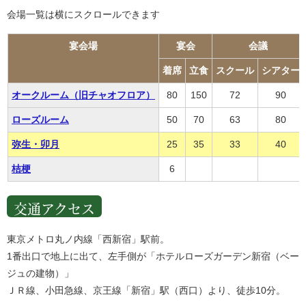
会場一覧は横にスクロールできます
宴会場
宴会
会議
着席
立食
スクール
シアター
オークルーム（旧チャオフロア）
80
150
72
90
ローズルーム
50
70
63
80
弥生・卯月
25
35
33
40
桔梗
6
交通アクセス
東京メトロ丸ノ内線「西新宿」駅前。
1番出口で地上に出て、左手側が「ホテルローズガーデン新宿（ベー
ジュの建物）」
ＪＲ線、小田急線、京王線「新宿」駅（西口）より、徒歩10分。