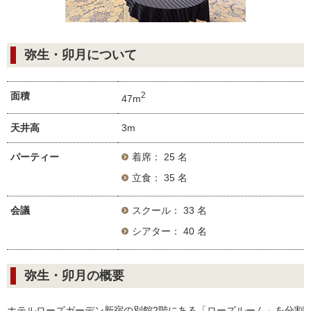
弥生・卯月について
面積
2
47m
天井高
3m
パーティー
着席： 25 名
立食： 35 名
会議
スクール： 33 名
シアター： 40 名
弥生・卯月の概要
ホテルローズガーデン新宿の別館2階にある「ローズルーム」を分割