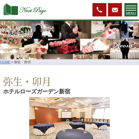
MENU
宴会場
Room
HOME
>
弥生・卯月
弥生・卯月
ホテルローズガーデン新宿