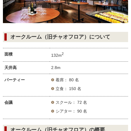
オークルーム（旧チャオフロア）について
面積
2
132m
天井高
2.8m
パーティー
着席： 80 名
立食： 150 名
会議
スクール： 72 名
シアター： 90 名
オークルーム（旧チャオフロア）の概要