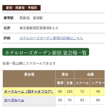
新宿・西新宿・早稲田
最寄駅
西新宿、新宿駅
住所
東京都新宿区西新宿8-1-3
詳細
ホテルローズガーデン新宿の詳細はこちら
ホテルローズガーデン新宿 宴会場一覧
会場一覧は横にスクロールできます
宴会場
宴会
会議
着席
立食
スクール
シアター
オークルーム（旧チャオフロア）
80
150
72
90
ローズルーム
50
70
63
80