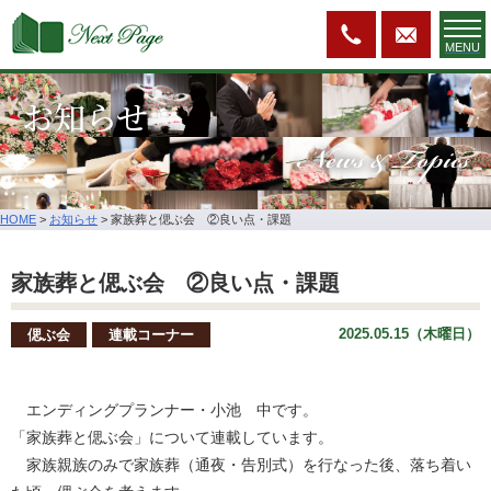
MENU
お知らせ
News & Topics
HOME
>
お知らせ
>
家族葬と偲ぶ会 ②良い点・課題
家族葬と偲ぶ会 ②良い点・課題
2025.05.15（木曜日）
偲ぶ会
連載コーナー
エンディングプランナー・小池 中です。
「家族葬と偲ぶ会」について連載しています。
家族親族のみで家族葬（通夜・告別式）を行なった後、落ち着い