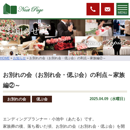
MENU
お知らせ
News & Topics
HOME
>
お知らせ
>
お別れの会（お別れ会・偲ぶ会）の利点～家族編②～
お別れの会（お別れ会・偲ぶ会）の利点～家族
編②～
2025.04.09（水曜日）
お別れの会
偲ぶ会
エンディングプランナー・小池中（あたる）です。
家族葬の後、落ち着いた頃、お別れの会（お別れ会・偲ぶ会）を開