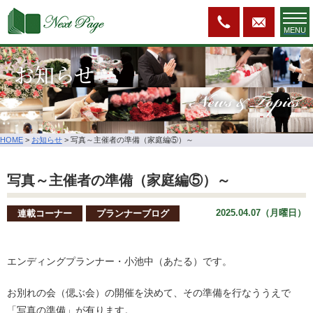
MENU
お知らせ
News & Topics
HOME
>
お知らせ
>
写真～主催者の準備（家庭編⑤）～
写真～主催者の準備（家庭編⑤）～
2025.04.07（月曜日）
連載コーナー
プランナーブログ
エンディングプランナー・小池中（あたる）です。
お別れの会（偲ぶ会）の開催を決めて、その準備を行なううえで
「写真の準備」が有ります。