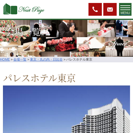
MENU
会場一覧
Space
HOME
>
会場一覧
>
東京・丸の内・日比谷
>
パレスホテル東京
パレスホテル東京