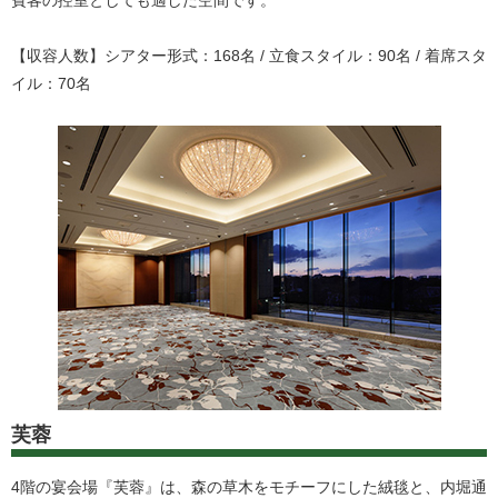
【収容人数】シアター形式：168名 / 立食スタイル：90名 / 着席スタ
イル：70名
芙蓉
4階の宴会場『芙蓉』は、森の草木をモチーフにした絨毯と、内堀通