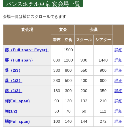
パレスホテル東京 宴会場一覧
会場一覧は横にスクロールできます
宴会場
宴会
会議
着席
立食
スクール
シアター
葵（Full span+ Foyer）
1500
詳細
葵（Full span）
630
1200
900
1440
詳細
葵（2/3）
380
800
550
900
詳細
葵（1/2）
280
500
400
600
詳細
葵（1/3）
180
300
200
350
詳細
梅(Full span)
90
130
132
210
詳細
梅(1/2)
50
70
60
112
詳細
橘(Full span)
100
140
144
272
詳細