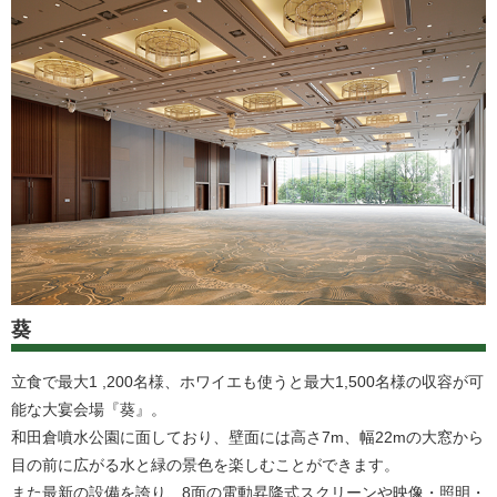
葵
立食で最大1 ,200名様、ホワイエも使うと最大1,500名様の収容が可
能な大宴会場『葵』。
和田倉噴水公園に面しており、壁面には高さ7m、幅22mの大窓から
目の前に広がる水と緑の景色を楽しむことができます。
また最新の設備を誇り、8面の電動昇降式スクリーンや映像・照明・