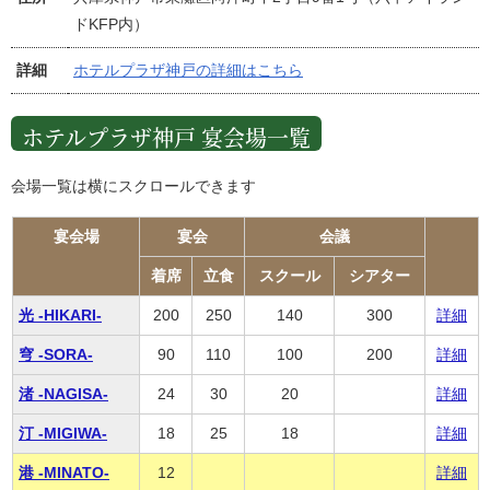
ドKFP内）
詳細
ホテルプラザ神戸の詳細はこちら
ホテルプラザ神戸 宴会場一覧
会場一覧は横にスクロールできます
宴会場
宴会
会議
着席
立食
スクール
シアター
光 -HIKARI-
200
250
140
300
詳細
穹 -SORA-
90
110
100
200
詳細
渚 -NAGISA-
24
30
20
詳細
汀 -MIGIWA-
18
25
18
詳細
港 -MINATO-
12
詳細