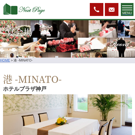
MENU
宴会場
Room
HOME
>
港 -MINATO-
港 -MINATO-
ホテルプラザ神戸