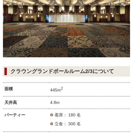
クラウングランドボールルーム2/3について
面積
2
445m
天井高
4.8m
パーティー
着席： 180 名
立食： 300 名