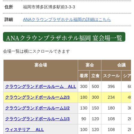
住所
福岡市博多区博多駅前3-3-3
詳細
ANAクラウンプラザホテル福岡の詳細はこちら
ANAクラウンプラザホテル福岡 宴会場一覧
会場一覧は横にスクロールできます
宴会場
宴会
会議
着席
立食
スクール
シア
クラウングランドボールルーム ALL
300
500
396
60
クラウングランドボールルーム2/3
180
300
234
40
クラウングランドボールルーム1/2
130
150
180
30
クラウングランドボールルーム1/3
90
120
108
20
ウィステリア ALL
100
120
108
20