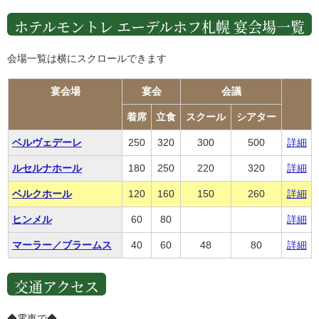
ホテルモントレ エーデルホフ札幌 宴会場一覧
会場一覧は横にスクロールできます
宴会場
宴会
会議
着席
立食
スクール
シアター
ベルヴェデーレ
250
320
300
500
詳細
ルセルナホール
180
250
220
320
詳細
ベルクホール
120
160
150
260
詳細
ヒンメル
60
80
詳細
マーラー／ブラームス
40
60
48
80
詳細
交通アクセス
◆電車で◆