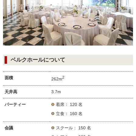
ベルクホールについて
面積
2
262m
天井高
3.7m
パーティー
着席： 120 名
立食： 160 名
会議
スクール： 150 名