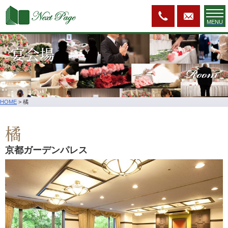
MENU
宴会場
Room
HOME
>
橘
橘
京都ガーデンパレス