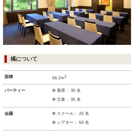
橘について
面積
2
66.2m
パーティー
着席： 30 名
立食： 35 名
会議
スクール： 25 名
シアター： 50 名