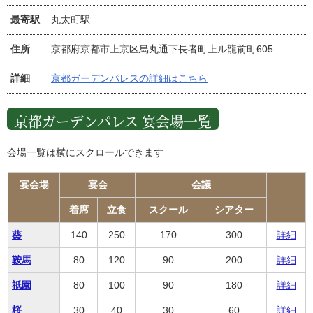
最寄駅
丸太町駅
住所
京都府京都市上京区烏丸通下長者町上ル龍前町605
詳細
京都ガーデンパレスの詳細はこちら
京都ガーデンパレス 宴会場一覧
会場一覧は横にスクロールできます
宴会場
宴会
会議
着席
立食
スクール
シアター
葵
140
250
170
300
詳細
鞍馬
80
120
90
200
詳細
祇園
80
100
90
180
詳細
桜
30
40
30
60
詳細