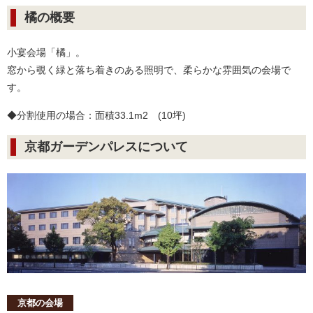
橘の概要
小宴会場「橘」。
窓から覗く緑と落ち着きのある照明で、柔らかな雰囲気の会場で
す。
◆分割使用の場合：面積33.1m2 (10坪)
京都ガーデンパレスについて
京都の会場