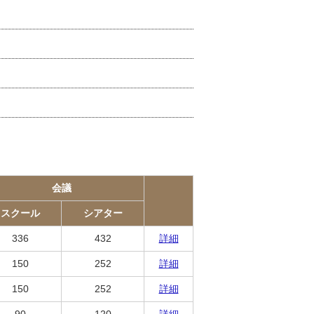
会議
スクール
シアター
336
432
詳細
150
252
詳細
150
252
詳細