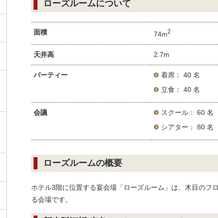
ローズルームについて
面積
2
74m
天井高
2.7m
パーティー
着席： 40 名
立食： 40 名
会議
スクール： 60 名
シアター： 80 名
ローズルームの概要
ホテル3階に位置する宴会場「ローズルーム」は、木目のフ
る会場です。