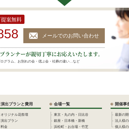
ご提案無料
858
メールでのお問い合わせ
プランナーが親切丁寧にお応えいたします。
プログラム、お別れの会・偲ぶ会・社葬の違い…など
演出プランと費用
会場一覧
開催事
オリジナル花祭壇
東京・丸の内・日比谷
最新の開
演出プラン
銀座・日本橋・新橋
法人様の
料金
浜松町・お台場・竹芝
個人様の