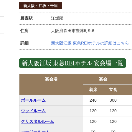
新大阪・江坂・千里
最寄駅
江坂駅
住所
大阪府吹田市豊津町9-6
詳細
新大阪江坂 東急REIホテルの詳細はこちら
新大阪江坂 東急REIホテル 宴会場一覧
宴会場
宴会
着席
立食
ボールルーム
240
300
ウッドルーム
120
120
クリスタルルーム
120
120