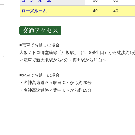
コージールーム
60
60
ローズルーム
40
40
交通アクセス
■電車でお越しの場合
大阪メトロ御堂筋線「江坂駅」（4、9番出口）から徒歩約1
＜電車で新大阪駅から4分・梅田駅から11分＞
■お車でお越しの場合
・名神高速道路＜吹田IC＞から約20分
・名神高速道路＜豊中IC＞から約15分