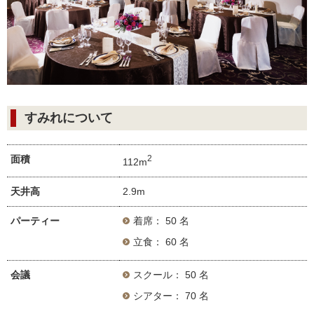
すみれについて
面積
2
112m
天井高
2.9m
パーティー
着席： 50 名
立食： 60 名
会議
スクール： 50 名
シアター： 70 名