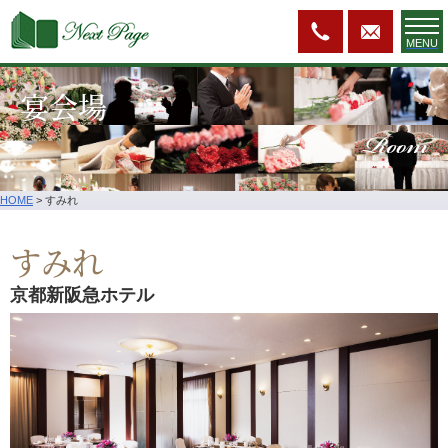
MENU
宴会場
Room
HOME
>
すみれ
すみれ
京都新阪急ホテル