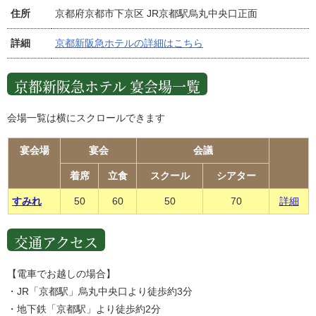
住所
京都府京都市下京区 JR京都駅烏丸中央口正面
詳細
京都新阪急ホテルの詳細はこちら
京都新阪急ホテル 宴会場一覧
会場一覧は横にスクロールできます
宴会場
宴会
会議
着席
立食
スクール
シアター
すみれ
50
60
50
70
詳細
交通アクセス
【電車でお越しの場合】
・JR「京都駅」烏丸中央口より徒歩約3分
・地下鉄「京都駅」より徒歩約2分