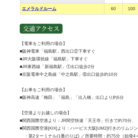
エメラルドルーム
60
100
交通アクセス
【電車をご利用の場合】
■阪神電車「福島駅」西出口②下車すぐ
■JR大阪環状線「福島駅」下車すぐ
■JR東西線「新福島駅」①出口徒歩2分
■京阪電車中之島線「中之島駅」⑥出口徒歩約10分
【お車をご利用の場合】
■阪神高速「梅田」「福島」「出入橋」出口より約5分
【空港よりお越しの場合】
■関西国際空港より：JR関空快速「天王寺」行きで約70分
■関西国際空港[KIX]より：ハービス大阪[UM2]行きのリムジ
・第2ターミナル(1番のりば) ／所要時間：約75分（始発4:4