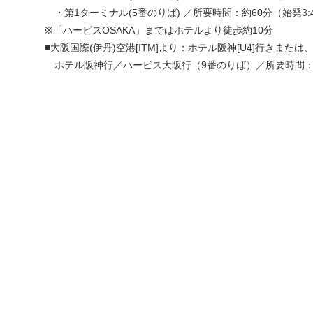
・第1ターミナル(5番のりば) ／所要時間：約60分（始発3:4
※「ハービスOSAKA」まではホテルより徒歩約10分
■大阪国際(伊丹)空港[ITM]より：ホテル阪神[U4]行きまた
ホテル阪神行／ハービス大阪行（9番のりば）／所要時間：