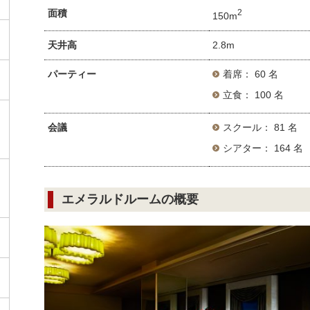
面積
2
150m
天井高
2.8m
パーティー
着席： 60 名
立食： 100 名
会議
スクール： 81 名
シアター： 164 名
エメラルドルームの概要