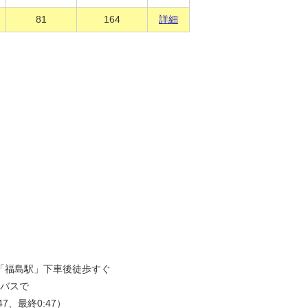
81
164
詳細
、「福島駅」下車後徒歩すぐ
ンバスで
7、最終0:47）