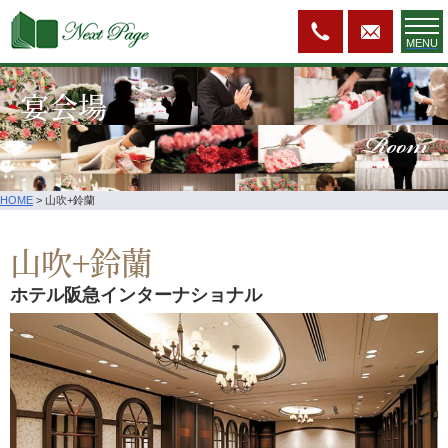
MENU
宴会場
Room
HOME
>
山吹+鈴蘭
山吹+鈴蘭
ホテル阪急インターナショナル