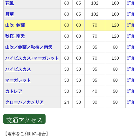
花風
80
85
102
180
詳細
月華
80
85
102
180
詳細
山吹+鈴蘭
60
60
70
120
詳細
秋桜+南天
60
60
70
120
詳細
山吹／鈴蘭／秋桜／南天
30
30
35
60
詳細
ハイビスカス+マーガレット
60
60
70
130
詳細
ハイビスカス
30
30
35
60
詳細
マーガレット
30
30
35
60
詳細
カトレア
30
30
40
50
詳細
クローバ／カメリア
24
30
30
50
詳細
交通アクセス
【電車をご利用の場合】