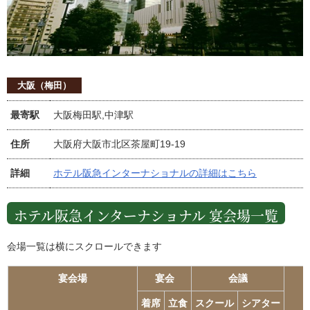
大阪（梅田）
最寄駅
大阪梅田駅,中津駅
住所
大阪府大阪市北区茶屋町19-19
詳細
ホテル阪急インターナショナルの詳細はこちら
ホテル阪急インターナショナル 宴会場一覧
会場一覧は横にスクロールできます
宴会場
宴会
会議
着席
立食
スクール
シアター