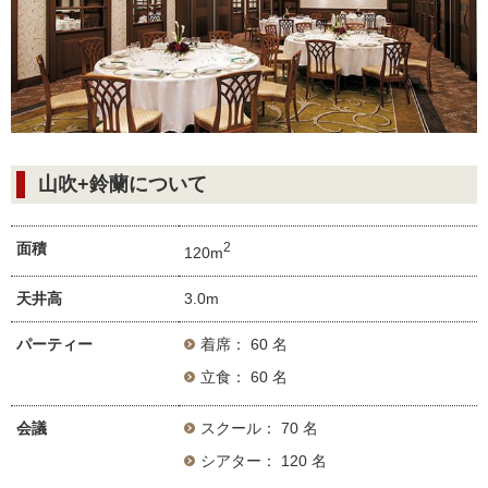
山吹+鈴蘭について
面積
2
120m
天井高
3.0m
パーティー
着席： 60 名
立食： 60 名
会議
スクール： 70 名
シアター： 120 名