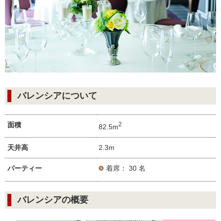
バレンシアについて
面積
2
82.5m
天井高
2.3m
パーティー
着席： 30 名
バレンシアの概要