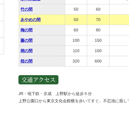
竹の間
50
60
あやめの間
50
70
梅の間
60
80
藤の間
100
150
桐の間
110
150
桜の間
320
600
交通アクセス
JR・地下鉄・京成 上野駅から徒歩５分
上野公園口から東京文化会館横を歩いてすぐ。不忍池に面し