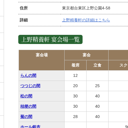
住所
東京都台東区上野公園4-58
詳細
上野精養軒の詳細はこちら
上野精養軒 宴会場一覧
宴会場
宴会
着席
立食
スク
らんの間
12
つつじの間
20
25
松の間
30
40
桔梗の間
30
40
菊の間
28
40
ホール銀杏
9