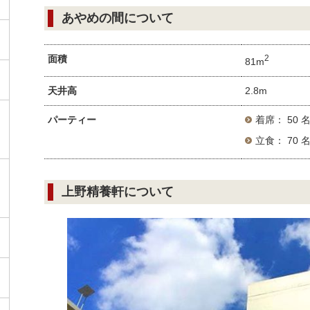
あやめの間について
面積
2
81m
天井高
2.8m
パーティー
着席： 50 
立食： 70 
上野精養軒について