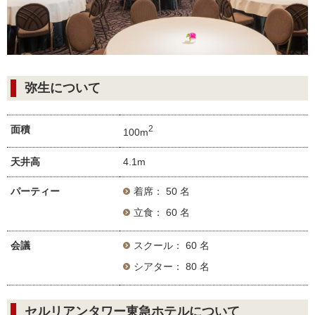
弥生について
面積
2
100m
天井高
4.1m
パーティー
着席： 50 名
立食： 60 名
会議
スクール： 60 名
シアター： 80 名
セルリアンタワー東急ホテルについて