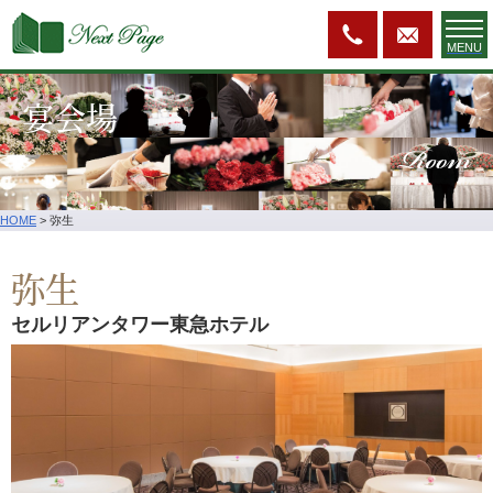
MENU
宴会場
Room
HOME
>
弥生
弥生
セルリアンタワー東急ホテル