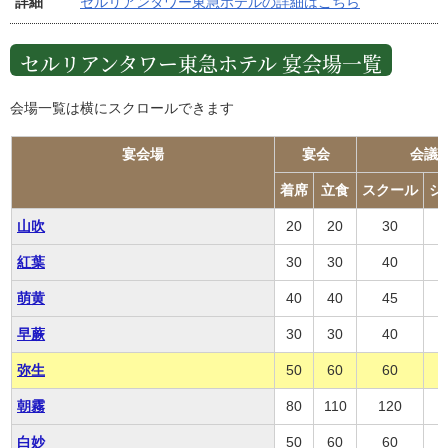
詳細
セルリアンタワー東急ホテルの詳細はこちら
セルリアンタワー東急ホテル 宴会場一覧
会場一覧は横にスクロールできます
宴会場
宴会
会議
着席
立食
スクール
シ
山吹
20
20
30
紅葉
30
30
40
萌黄
40
40
45
早蕨
30
30
40
弥生
50
60
60
朝霧
80
110
120
白妙
50
60
60