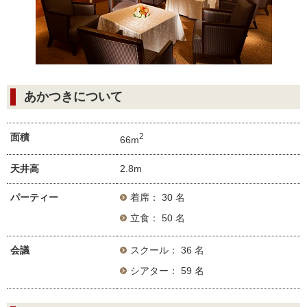
あかつきについて
面積
2
66m
天井高
2.8m
パーティー
着席： 30 名
立食： 50 名
会議
スクール： 36 名
シアター： 59 名