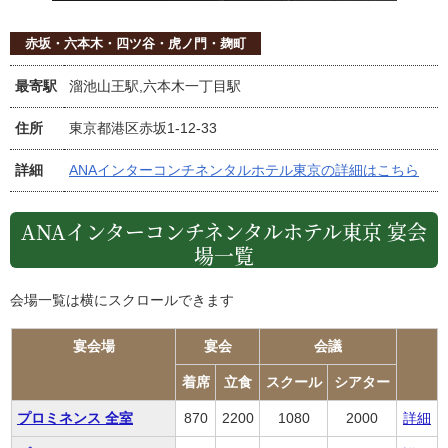
赤坂・六本木・四ツ谷・虎ノ門・麹町
最寄駅
溜池山王駅,六本木一丁目駅
住所
東京都港区赤坂1-12-33
詳細
ANAインターコンチネンタルホテル東京の詳細はこちら
ANAインターコンチネンタルホテル東京 宴会
場一覧
会場一覧は横にスクロールできます
宴会場
宴会
会議
着席
立食
スクール
シアター
プロミネンス 全室
870
2200
1080
2000
詳細