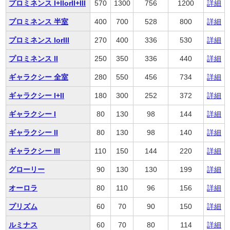
プロミネンス I+IIorII+III
570
1300
756
1200
詳細
プロミネンス 半室
400
700
528
800
詳細
プロミネンス IorIII
270
400
336
530
詳細
プロミネンス II
250
350
336
440
詳細
ギャラクシー 全室
280
550
456
734
詳細
ギャラクシー I+II
180
300
252
372
詳細
ギャラクシー I
80
130
98
144
詳細
ギャラクシー II
80
130
98
140
詳細
ギャラクシー III
110
150
144
220
詳細
グローリー
90
130
130
199
詳細
オーロラ
80
110
96
156
詳細
プリズム
60
70
90
150
詳細
ルミナス
60
70
80
114
詳細