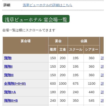
詳細
浅草ビューホテルの詳細はこちら
浅草ビューホテル 宴会場一覧
会場一覧は横にスクロールできます
宴会場
宴会
会議
着席
立食
スクール
シアター
飛翔I
150
200
195
360
詳
飛翔II
150
200
195
360
詳
飛翔III
150
200
195
360
詳
全飛翔(I+II+III)
600
1000
675
1100
詳
飛翔I+A
180
200
240
440
詳
飛翔III+B
240
300
350
545
詳