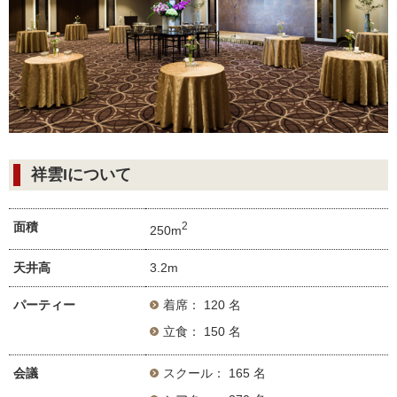
祥雲Iについて
面積
2
250m
天井高
3.2m
パーティー
着席： 120 名
立食： 150 名
会議
スクール： 165 名