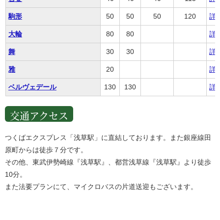
駒形
50
50
50
120
詳
大輪
80
80
詳
舞
30
30
詳
雅
20
詳
ベルヴェデール
130
130
詳
交通アクセス
つくばエクスプレス「浅草駅」に直結しております。また銀座線田
原町からは徒歩７分です。
その他、東武伊勢崎線『浅草駅』、都営浅草線『浅草駅』より徒歩
10分。
また法要プランにて、マイクロバスの片道送迎もございます。