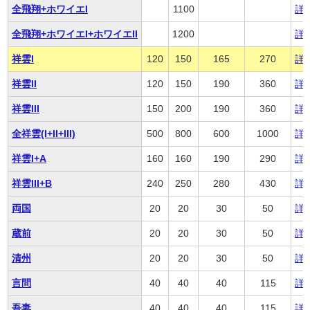
全飛翔+ホワイエI
1100
詳
全飛翔+ホワイエI+ホワイエII
1200
詳
祥雲I
120
150
165
270
詳
祥雲II
120
150
190
360
詳
祥雲III
150
200
190
360
詳
全祥雲(I+II+III)
500
800
600
1000
詳
祥雲I+A
160
160
190
290
詳
祥雲III+B
240
250
280
430
詳
両国
20
20
30
50
詳
蔵前
20
20
30
50
詳
清州
20
20
30
50
詳
言問
40
40
40
115
詳
吾妻
40
40
40
115
詳