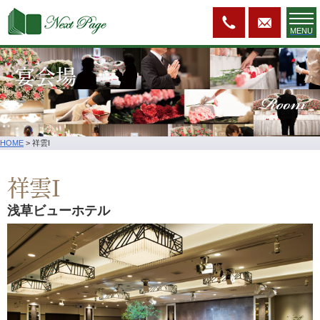
MENU
宴会場
Room
HOME
>
祥雲I
祥雲I
浅草ビューホテル