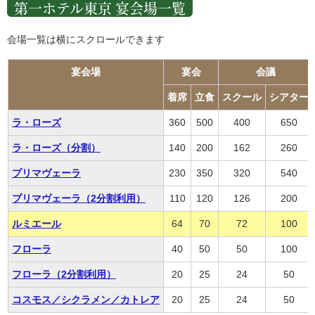
第一ホテル東京 宴会場一覧
会場一覧は横にスクロールできます
宴会場
宴会
会議
着席
立食
スクール
シアター
ラ・ローズ
360
500
400
650
ラ・ローズ（分割）
140
200
162
260
プリマヴェーラ
230
350
320
540
プリマヴェーラ（2分割利用）
110
120
126
200
ルミエール
64
70
72
100
フローラ
40
50
50
100
フローラ（2分割利用）
20
25
24
50
コスモス／シクラメン／カトレア
20
25
24
50