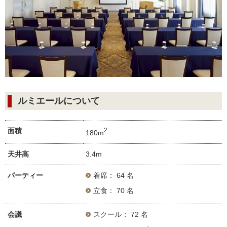
ルミエールについて
面積
2
180m
天井高
3.4m
パーティー
着席： 64 名
立食： 70 名
会議
スクール： 72 名