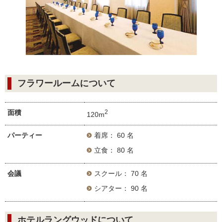
フラワールームについて
面積
2
120m
パーティー
着席： 60 名
立食： 80 名
会議
スクール： 70 名
シアター： 90 名
ホテルラングウッドについて