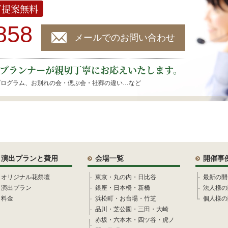
ご提案無料
858
メールでのお問い合わせ
プランナーが親切丁寧にお応えいたします。
プログラム、お別れの会・偲ぶ会・社葬の違い…など
演出プランと費用
会場一覧
開催事
オリジナル花祭壇
東京・丸の内・日比谷
最新の開
演出プラン
銀座・日本橋・新橋
法人様の
料金
浜松町・お台場・竹芝
個人様の
品川・芝公園・三田・大崎
赤坂・六本木・四ツ谷・虎ノ