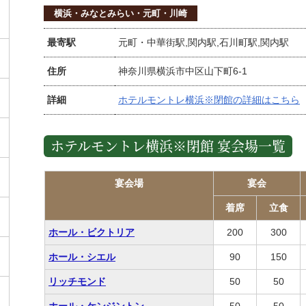
横浜・みなとみらい・元町・川崎
最寄駅
元町・中華街駅,関内駅,石川町駅,関内駅
住所
神奈川県横浜市中区山下町6-1
詳細
ホテルモントレ横浜※閉館の詳細はこちら
ホテルモントレ横浜※閉館 宴会場一覧
宴会場
宴会
着席
立食
ホール・ビクトリア
200
300
ホール・シエル
90
150
リッチモンド
50
50