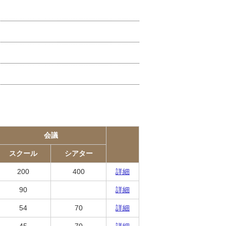
会議
スクール
シアター
200
400
詳細
90
詳細
54
70
詳細