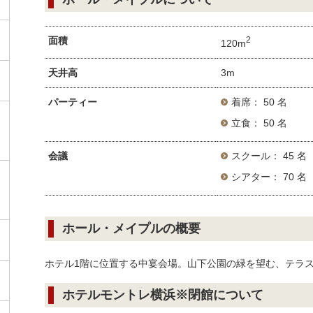
面積
2
120m
天井高
3m
パーティー
着席： 50 名
立食： 50 名
会議
スクール： 45 名
シアター： 70 名
ホール・メイプルの概要
ホテル1階に位置する中宴会場。山下公園の緑を望む、テラ
ホテルモントレ横浜※閉館について