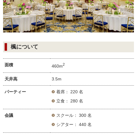
楓について
面積
2
460m
天井高
3.5m
パーティー
着席： 220 名
立食： 280 名
会議
スクール： 300 名
シアター： 440 名