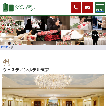
MENU
宴会場
Room
HOME
>
楓
楓
ウェスティンホテル東京