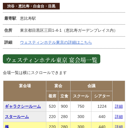
渋谷・恵比寿・白金台・目黒
最寄駅
恵比寿駅
住所
東京都目黒区三田1-4-1（恵比寿ガーデンプレイス内）
詳細
ウェスティンホテル東京の詳細はこちら
ウェスティンホテル東京 宴会場一覧
会場一覧は横にスクロールできます
宴会場
宴会
会議
着席
立食
スクール
シアター
ギャラクシールーム
520
900
750
1224
詳細
スタールーム
220
280
300
440
詳細
楓
220
280
300
440
詳細