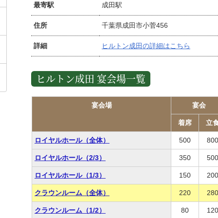
最寄駅
成田駅
住所
千葉県成田市小菅456
詳細
ヒルトン成田の詳細はこちら
ヒルトン成田 宴会場一覧
宴会場
宴会
着席
立
ロイヤルホール（全体）
500
80
ロイヤルホール（2/3）
350
50
ロイヤルホール（1/3）
150
20
クラウンルーム（全体）
220
28
クラウンルーム（1/2）
80
12