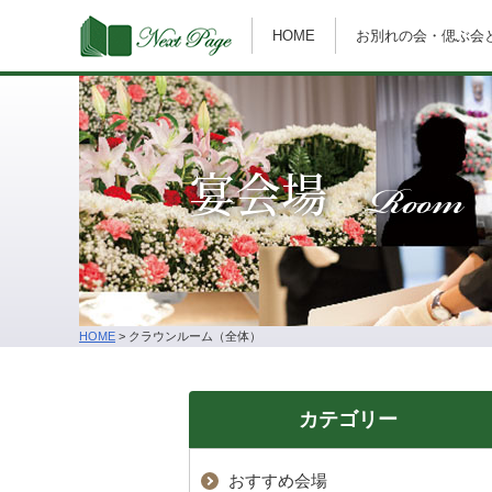
HOME
お別れの会・偲ぶ会
Room
宴会場
HOME
>
クラウンルーム（全体）
カテゴリー
おすすめ会場