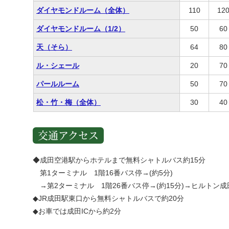
ダイヤモンドルーム（全体）
110
12
ダイヤモンドルーム（1/2）
50
60
天（そら）
64
80
ル・シェール
20
70
パールルーム
50
70
松・竹・梅（全体）
30
40
交通アクセス
◆成田空港駅からホテルまで無料シャトルバス約15分
第1ターミナル 1階16番バス停→(約5分)
→第2ターミナル 1階26番バス停→(約15分)→ヒルトン成
◆JR成田駅東口から無料シャトルバスで約20分
◆お車では成田ICから約2分