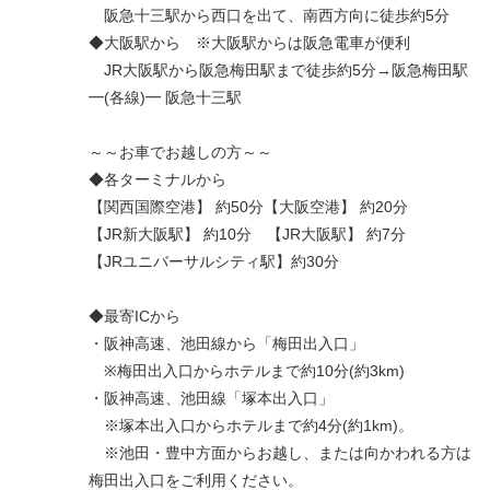
阪急十三駅から西口を出て、南西方向に徒歩約5分
◆大阪駅から ※大阪駅からは阪急電車が便利
JR大阪駅から阪急梅田駅まで徒歩約5分→阪急梅田駅
━(各線)━ 阪急十三駅
～～お車でお越しの方～～
◆各ターミナルから
【関西国際空港】 約50分【大阪空港】 約20分
【JR新大阪駅】 約10分 【JR大阪駅】 約7分
【JRユニバーサルシティ駅】約30分
◆最寄ICから
・阪神高速、池田線から「梅田出入口」
※梅田出入口からホテルまで約10分(約3km)
・阪神高速、池田線「塚本出入口」
※塚本出入口からホテルまで約4分(約1km)。
※池田・豊中方面からお越し、または向かわれる方は
梅田出入口をご利用ください。