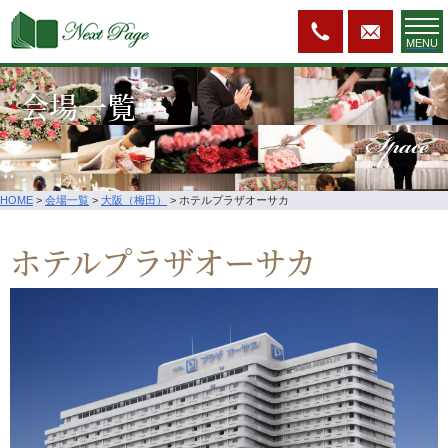
MENU
会場一覧
Space
HOME
>
会場一覧
>
大阪（梅田）
>
ホテルプラザオーサカ
ホテルプラザオーサカ