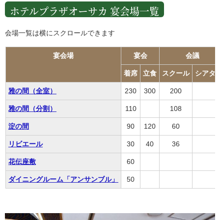
ホテルプラザオーサカ 宴会場一覧
会場一覧は横にスクロールできます
宴会場
宴会
会議
着席
立食
スクール
シアタ
雅の間（全室）
230
300
200
雅の間（分割）
110
108
淀の間
90
120
60
リビエール
30
40
36
花伝座敷
60
ダイニングルーム「アンサンブル」
50