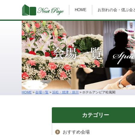
HOME
お別れの会・偲ぶ会
Spac
会場一覧
HOME
>
会場一覧
>
浜松・焼津・掛川
>
ホテルアンビア松風閣
カテゴリー
おすすめ会場