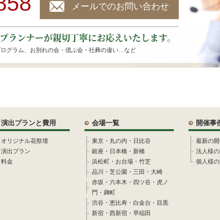
858
メールでのお問い合わせ
プランナーが親切丁寧にお応えいたします。
プログラム、お別れの会・偲ぶ会・社葬の違い…など
演出プランと費用
会場一覧
開催事
オリジナル花祭壇
東京・丸の内・日比谷
最新の開
演出プラン
銀座・日本橋・新橋
法人様の
料金
浜松町・お台場・竹芝
個人様の
品川・芝公園・三田・大崎
赤坂・六本木・四ツ谷・虎ノ
門・麹町
渋谷・恵比寿・白金台・目黒
新宿・西新宿・早稲田