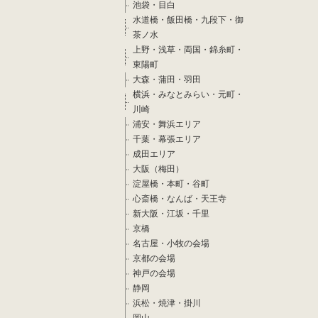
池袋・目白
水道橋・飯田橋・九段下・御
茶ノ水
上野・浅草・両国・錦糸町・
東陽町
大森・蒲田・羽田
横浜・みなとみらい・元町・
川崎
浦安・舞浜エリア
千葉・幕張エリア
成田エリア
大阪（梅田）
淀屋橋・本町・谷町
心斎橋・なんば・天王寺
新大阪・江坂・千里
京橋
名古屋・小牧の会場
京都の会場
神戸の会場
静岡
浜松・焼津・掛川