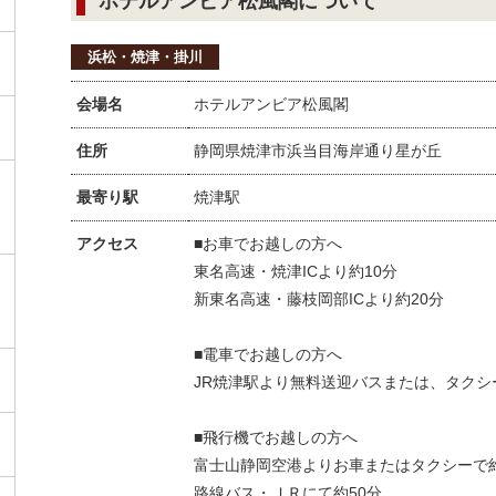
ホテルアンビア松風閣について
浜松・焼津・掛川
会場名
ホテルアンビア松風閣
住所
静岡県焼津市浜当目海岸通り星が丘
最寄り駅
焼津駅
アクセス
■お車でお越しの方へ
東名高速・焼津ICより約10分
新東名高速・藤枝岡部ICより約20分
■電車でお越しの方へ
JR焼津駅より無料送迎バスまたは、タクシ
■飛行機でお越しの方へ
富士山静岡空港よりお車またはタクシーで約
路線バス・ＪＲにて約50分